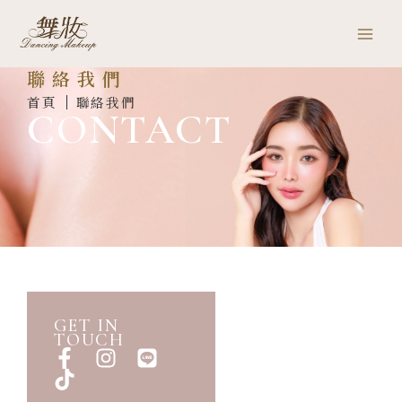
跳
Mai
至
Men
主
聯絡我們
要
首頁
聯絡我們
內
CONTACT
容
GET IN
TOUCH
F
T
I
L
a
i
n
i
c
k
s
n