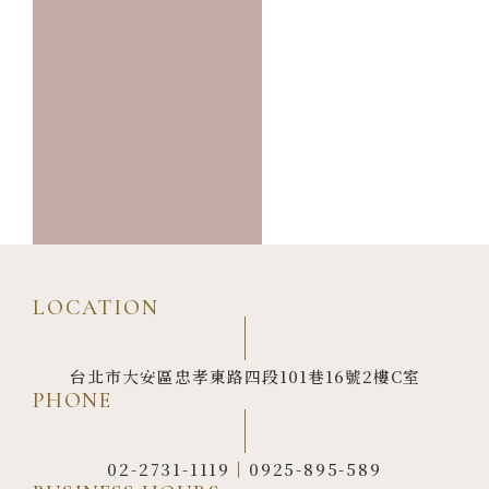
e
t
t
e
b
o
a
o
k
g
o
r
k
a
-
m
f
LOCATION
台北市大安區忠孝東路四段101巷16號2樓C室
PHONE
02-2731-1119
｜
0925-895-589